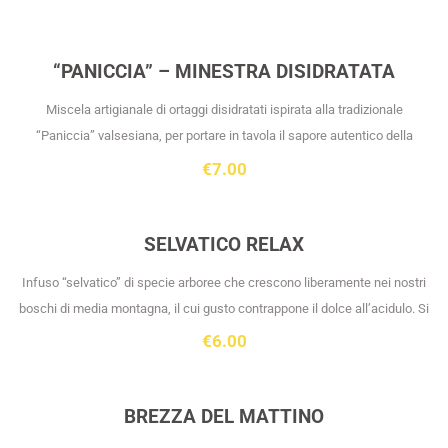
“PANICCIA” – MINESTRA DISIDRATATA
Miscela artigianale di ortaggi disidratati ispirata alla tradizionale
“Paniccia” valsesiana, per portare in tavola il sapore autentico della
cucina di montagna.
€
7.00
SELVATICO RELAX
Infuso “selvatico” di specie arboree che crescono liberamente nei nostri
boschi di media montagna, il cui gusto contrappone il dolce all’acidulo. Si
consiglia un utilizzo serale.
€
6.00
Composta da:
TIGLIO E BIANCOSPINO
Out of
BREZZA DEL MATTINO
stock