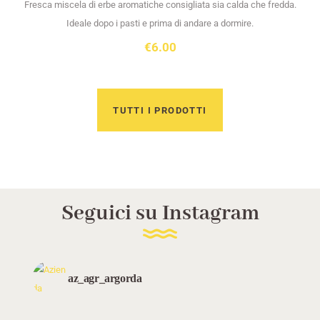
Fresca miscela di erbe aromatiche consigliata sia calda che fredda.
Ideale dopo i pasti e prima di andare a dormire.
€
6.00
Composta da:
MENTA, SALVIA, FIORI DI ACHILLEA, FIORI DI MALVA, TARASSACO E
MELISSA
TUTTI I PRODOTTI
Seguici su Instagram
az_agr_argorda