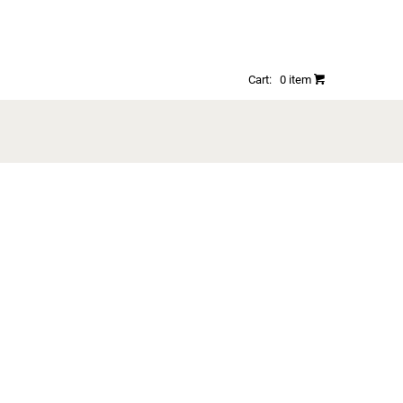
Cart:
0
item