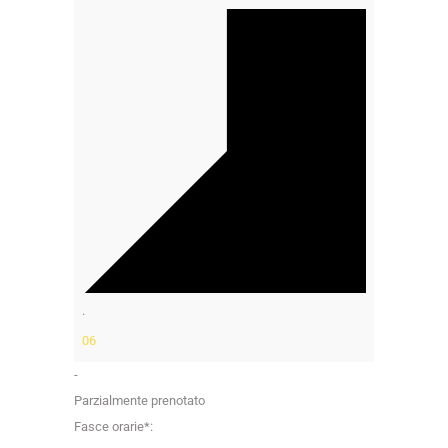
·
06
-
Parzialmente prenotato
Fasce orarie*: