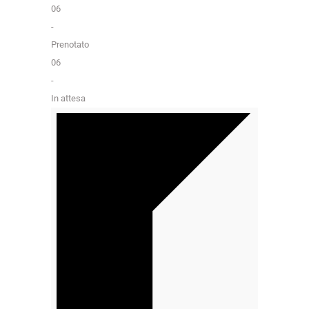
06
-
Prenotato
06
-
In attesa